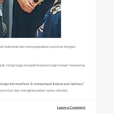
ampil maksimal dan menyampaikan puisinya dengan
i, tetapi juga menjadi inspirasi bagi teman-temannya
moga bermanfaat & menjumpai kejuaraan lainnya,”
berprestasi dan mengharumkan nama sekolah.
on
Leave a Comment
Be