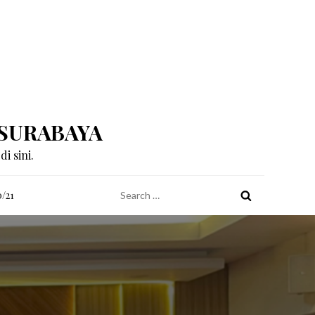
 SURABAYA
i sini.
Search
/21
for: