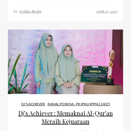
by:
Poskha Media
,
DJ'S ACHIEVER
KANAL POSKHA - PK IPNU IPPNU 24/25
Dj’s Achiever : Memaknai Al-Qur’an
Meraih Kejuaraan