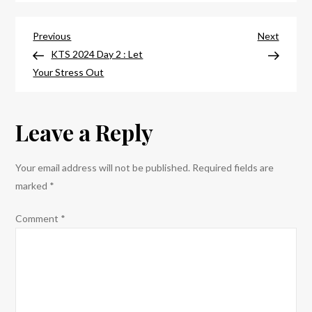
Bersama,
Post
Tujuan
Previous
Next
Previous
Next
Yang
Post
Post
KTS 2024 Day 2 : Let
navigation
Sama
Your Stress Out
:
Sambut
Leave a Reply
POSKHA-
PK
Periode
Your email address will not be published.
Required fields are
2024-
marked
*
2025
Comment
*