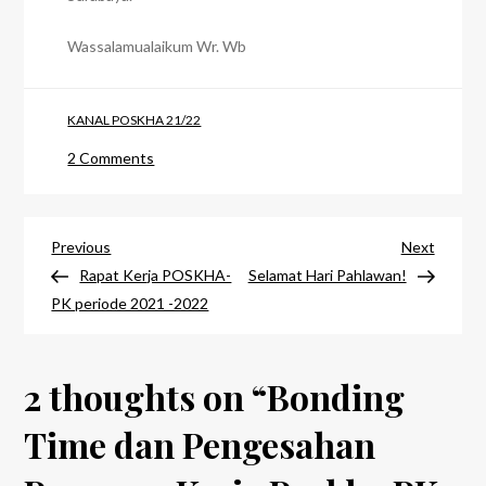
Wassalamualaikum Wr. Wb
KANAL POSKHA 21/22
on
2 Comments
Bonding
Time
Post
dan
Previous
Next
Previous
Next
Pengesahan
Post
Post
Rapat Kerja POSKHA-
Selamat Hari Pahlawan!
navigation
Program
PK periode 2021 -2022
Kerja
Poskha
2 thoughts on “
PK
Bonding
2021-
Time dan Pengesahan
2022