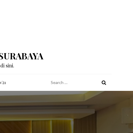
 SURABAYA
i sini.
Search
/21
for: