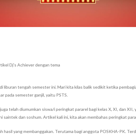
tikel Dj’s Achiever dengan tema
i liburan tengah semester ini. Mari kita kilas balik sedikit ketika pemba
ar pada semester ganjil, yaitu PSTS.
a telah diumumkan siswa/i peringkat pararel bagi kelas X, XI, dan XII, ya
kni saintek dan soshum. Artikel kali ini, kita akan membahas peringkat par
ah hasil yang membanggakan. Terutama bagi anggota POSKHA-PK. Terda