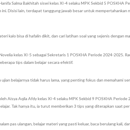
ah Hanifa Salma Bakhitah siswi kelas XI-4 selaku MPK Sekbid 5 POSKHA P
i. Disisi lain, terdapat tanggung jawab besar untuk mempertahankan nila
ri kalo bisa di hafalin dikit, dan cari latihan soal yang sejenis dengan 
ina Novelia kelas XI-5 sebagai Sekretaris 1 POSKHA Periode 2024-2025. 
erapa tips dalam belajar secara efektif.
 ujian belajarnya tidak harus lama, yang penting fokus dan memahami se
pai oleh Aisya Aqila Afdy kelas XI-4 selaku MPK Sekbid 9 POSKHA Periode
lajar. Tak hanya itu, ia turut memberikan 3 tips yang diterapkan saat pe
lam pas ulangan, belajar materi yang pasti keluar, baca berulang kali, da