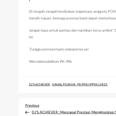
Di tengah-tengah kesibukan organisasi, anggota POSK
meraih tujuan. Semoga prestasi kami dapat memotivasi
Jangan lupa untuk pantau dan nantikan terus artikel “
ini.
Tunggu prestasi kami selanjutnya ya!
Wassalamualaikum Wr. Wb.
,
DJ'S ACHIEVER
KANAL POSKHA - PK IPNU IPPNU 24/25
Post
Previous
Previous
Post
DJ’S ACHIEVER : Mencapai Prestasi, Menginspirasi