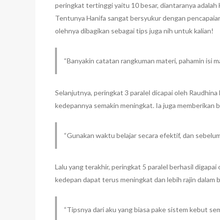
peringkat tertinggi yaitu 10 besar, diantaranya adal
Tentunya Hanifa sangat bersyukur dengan pencapaian in
olehnya dibagikan sebagai tips juga nih untuk kalian!
“Banyakin catatan rangkuman materi, pahamin isi mate
Selanjutnya, peringkat 3 paralel dicapai oleh Raudh
kedepannya semakin meningkat. Ia juga memberikan beb
“Gunakan waktu belajar secara efektif, dan sebelum
Lalu yang terakhir, peringkat 5 paralel berhasil diga
kedepan dapat terus meningkat dan lebih rajin dalam be
“Tipsnya dari aku yang biasa pake sistem kebut sema