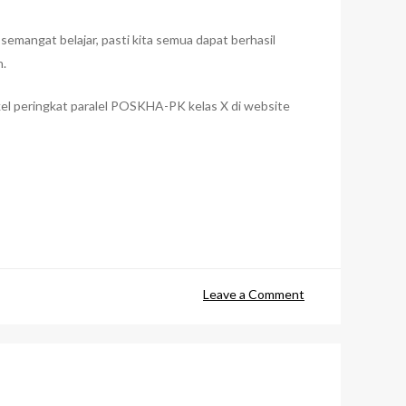
mangat belajar, pasti kita semua dapat berhasil
n.
tikel peringkat paralel POSKHA-PK kelas X di website
on
Leave a Comment
Dj’s
Achiever
:
Motivasi