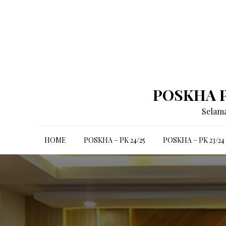
Skip
to
content
POSKHA P
Selama
HOME
POSKHA – PK 24/25
POSKHA – PK 23/24