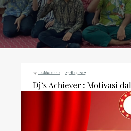
by:
Poskha Media
Dj’s Achiever : Motivasi 