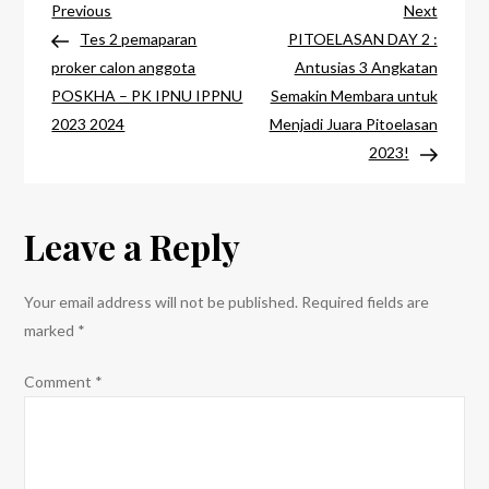
Post
1
Previous
Next
Previous
Next
:
Post
Post
Tes 2 pemaparan
PITOELASAN DAY 2 :
navigation
ADA
proker calon anggota
Antusias 3 Angkatan
BOLA
POSKHA – PK IPNU IPPNU
Semakin Membara untuk
RAKSASA
2023 2024
Menjadi Juara Pitoelasan
DI
2023!
PITOELASAN!
Leave a Reply
Your email address will not be published.
Required fields are
marked
*
Comment
*