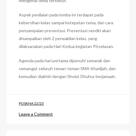
mengenai tema tersebut.
Aspek penilaian pada lomba ini terdapat pada
kebersihan kelas sampai ketepatan tema, dan cara
penyampaian presentasi. Presentasi sendiri akan
disampaikan oleh 2 perwakilan kelas, yang
dilaksanakan pada Hari Kedua kegiatan Pitoelasan.
Agenda pada hari pertama dipenuhi semarak dan
semangat seluruh teman-teman SMA Khadijah, dan
kemudian diakhiri dengan Sholat Dhuhur berjamaah.
POSKHA 22/23
on
Leave a Comment
PITOELASAN
DAY