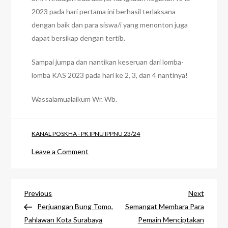
2023 pada hari pertama ini berhasil terlaksana
dengan baik dan para siswa/i yang menonton juga
dapat bersikap dengan tertib.
Sampai jumpa dan nantikan keseruan dari lomba-
lomba KAS 2023 pada hari ke 2, 3, dan 4 nantinya!
Wassalamualaikum Wr. Wb.
KANAL POSKHA - PK IPNU IPPNU 23/24
on
Leave a Comment
Gemuruh
Adzan
Post
&
Previous
Next
Previous
Next
Lantunan
Post
Post
Perjuangan Bung Tomo,
Semangat Membara Para
navigation
Bilal
Pahlawan Kota Surabaya
Pemain Menciptakan